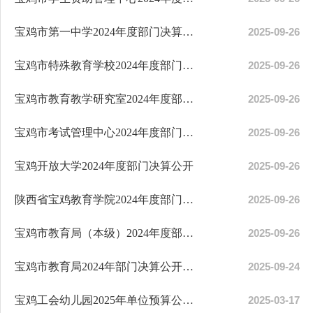
宝鸡市第一中学2024年度部门决算公开
2025-09-26
宝鸡市特殊教育学校2024年度部门决算公开
2025-09-26
宝鸡市教育教学研究室2024年度部门决算公开
2025-09-26
宝鸡市考试管理中心2024年度部门决算公开
2025-09-26
宝鸡开放大学2024年度部门决算公开
2025-09-26
陕西省宝鸡教育学院2024年度部门决算公开
2025-09-26
宝鸡市教育局（本级）2024年度部门决算公开
2025-09-26
宝鸡市教育局2024年部门决算公开说明
2025-09-24
宝鸡工会幼儿园2025年单位预算公开说明
2025-03-17