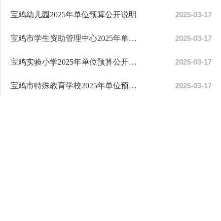
宝鸡幼儿园2025年单位预算公开说明
2025-03-17
宝鸡市学生资助管理中心2025年单位预算公开说明
2025-03-17
宝鸡实验小学2025年单位预算公开说明
2025-03-17
宝鸡市特殊教育学校2025年单位预算公开说明
2025-03-17
宝鸡市第一中学2025年单位预算公开说明
2025-03-17
宝鸡市教育教学研究室2025年单位预算公开说明
2025-03-17
宝鸡市考试管理中心2025年单位预算公开说明
2025-03-17
宝鸡中学2025年单位预算公开说明
2025-03-17
宝鸡开放大学2025年单位预算公开说明
2025-03-17