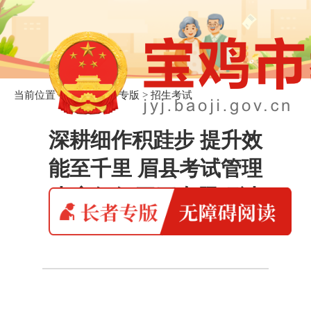
当前位置：
首页
>
长者专版
>
招生考试
深耕细作积跬步 提升效
能至千里 眉县考试管理
中心组织召开专题研讨
会