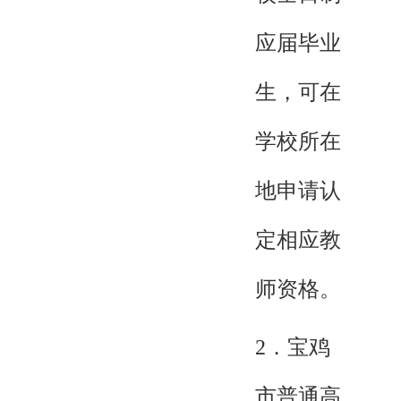
应届毕业
生，可在
学校所在
地申请认
定相应教
师资格。
2．宝鸡
市普通高