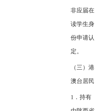
非应届在
读学生身
份申请认
定。
（三）港
澳台居民
1．持有
由陕西省