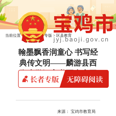
当前位置：
首页
>
长者专版
>
区县教育
翰墨飘香润童心 书写经
典传文明——麟游县西
街小学汉字书写大赛圆
满举行
来源： 宝鸡市教育局