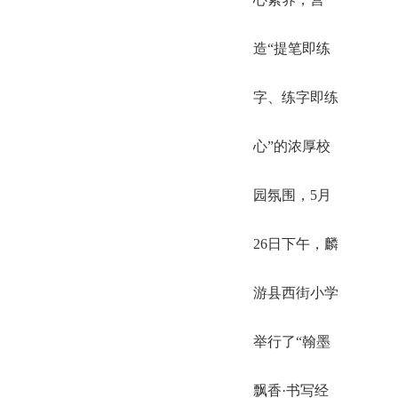
造“提笔即练
字、练字即练
心”的浓厚校
园氛围，5月
26日下午，麟
游县西街小学
举行了“翰墨
飘香·书写经