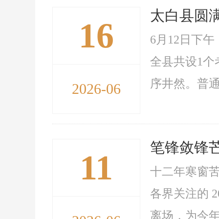
太白县圆满
16
6月12日下
全县共设1个
序井然。普通
2026-06
笔锋敛锋芒
11
十二年寒窗
各界关注的 
离场，为今年