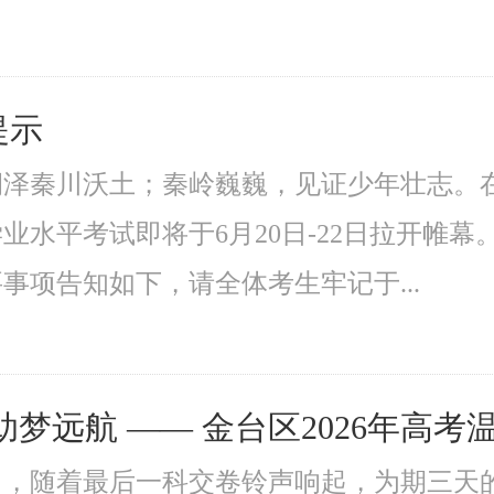
提示
泽秦川沃土；秦岭巍巍，见证少年壮志。在
业水平考试即将于6月20日-22日拉开帷
事项告知如下，请全体考生牢记于...
助梦远航 —— 金台区2026年高考
月9日，随着最后一科交卷铃声响起，为期三