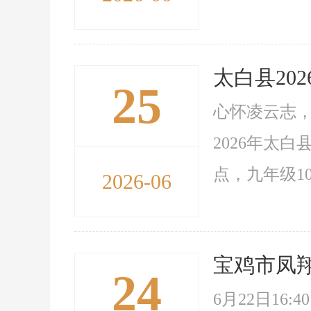
太白县20
25
心怀凌云志，
2026年太
点，九年级10
2026-06
宝鸡市凤翔
24
6月22日1