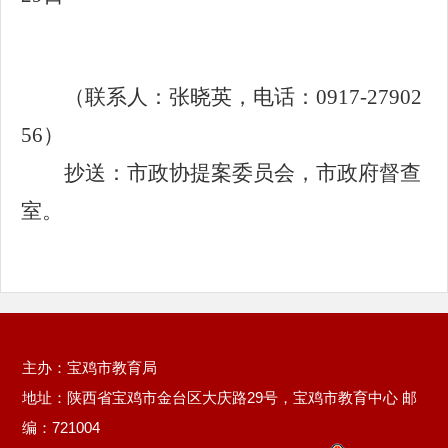
（联系人：
张晓英
，电话：
0917-27902
56
）
抄送：市政协提案委员会，市政府督查
室。
主办：宝鸡市教育局
地址：陕西省宝鸡市金台区大庆路29号，宝鸡市教育中心 邮
编：721004