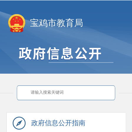
宝鸡市教育局
政府信息
公开指南