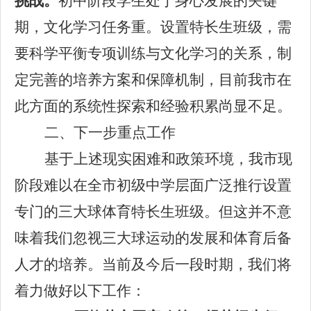
挑战。
初中阶段学生处于身心发展的关键
期，文化学习任务重。设置特长生班级，需
要科学平衡专项训练与文化学习的关系，制
定完善的培养方案和保障机制
，
目前我市在
此方面的系统性探索和经验积累尚显不足。
二、下一步重点工作
基于上述现实困难和政策环境，我市现
阶段难以在全市初级中学层面广泛推行设置
专门的三大球体育特长生班级。但这并不意
味着我们忽视三大球运动的发展和体育后备
人才的培养。当前及今后一段时期，我们将
着力做好以下工作：