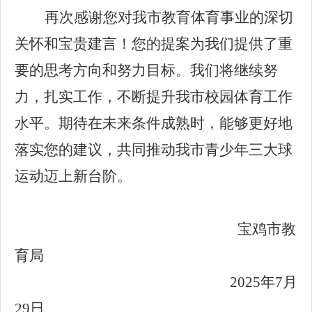
再次感谢您对我市教育体育事业的深切
关怀和宝贵建言！您的提案为我们提供了重
要的思考方向和努力目标。我们将继续努
力，扎实工作，不断提升我市校园体育工作
水平。期待在未来条件成熟时，能够更好地
落实您的建议，共同推动我市青少年三大球
运动迈上新台阶。
宝鸡市
教
育局
202
5
年
7
月
29
日