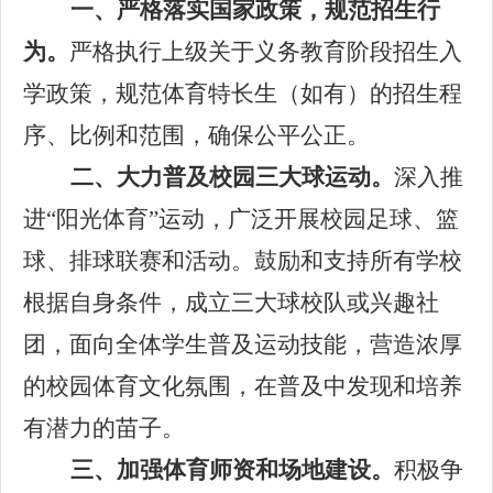
一、
严格落实国家政策，规范招生行
为
。
严格执行上级关于义务教育阶段招生入
学政策，规范体育特长生（如有）的招生程
序、比例和范围，确保公平公正。
二、大力普及校园三大球运动。
深入推
进
“阳光体育”运动，广泛开展校园足球、篮
球、排球联赛和活动。鼓励和支持所有学校
根据自身条件，成立三大球校队或兴趣社
团，面向全体学生普及运动技能，营造浓厚
的校园体育文化氛围，在普及中发现和培养
有潜力的苗子。
三、加强体育师资和场地建设。
积极争