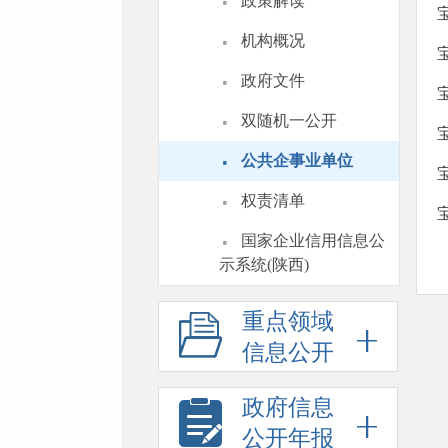
·
政策解读
·
机构概况
·
政府文件
·
双随机一公开
·
公共企事业单位
·
权责清单
·
国家企业信用信息公
示系统(陕西)
重点领域
信息公开
政府信息
公开年报