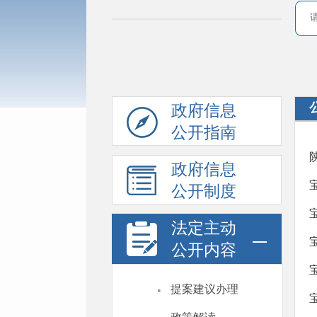
政府信息
公开指南
政府信息
公开制度
法定主动
公开内容
·
提案建议办理