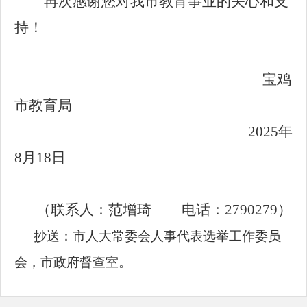
再次感谢您对我市教育事业的关心和支
持！
宝鸡
市教育局
2025
年
8
月
18
日
（联系人：
范增琦
电话：
2790
279
）
抄送：
市
人大常委会人事代表选举工作委员
会
，市政府督查室。