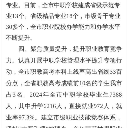
专业。
目前，全市中职学校建成省级示范专
业
13个、
省级精品专业
18
个
，
市级骨干专业
3
0
多个
，
全市职业院校办学能力和办学水平
不断提升。
四、聚焦质量提升，提升职业教育竞争
力。
认真开展中职学校管理水平提升专项行
动，
全市
职教高考本科上线率高出
省线
33
百
分点
，
全省职教高考成绩前
10名
的学生我市
占
3
名。
2024年全市中职学校毕业生7388
人，其中升学6216人，直接就业972人，就
业率97.3%。
建立市级职业技能竞赛体系，