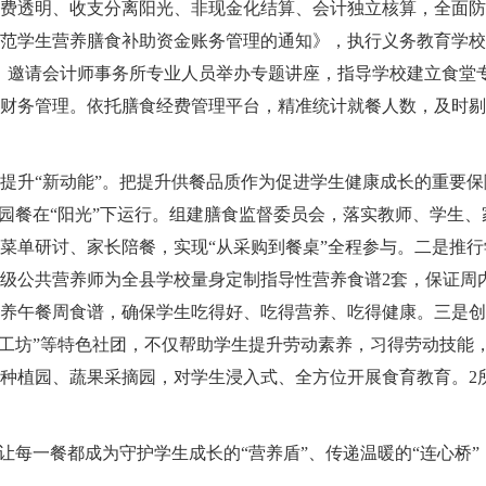
费透明、收支分离阳光、非现金化结算、会计独立核算，全面防
范学生营养膳食补助资金账务管理的通知》，执行义务教育学校
。邀请会计师事务所专业人员举办专题讲座，指导学校建立食堂
财务管理。依托膳食经费管理平台，精准统计就餐人数，及时剔
提升“新动能”。把提升供餐品质作为促进学生健康成长的重要
校园餐在“阳光”下运行。组建膳食监督委员会，落实教师、学生、
菜单研讨、家长陪餐，实现“从采购到餐桌”全程参与。二是推
级公共营养师为全县学校量身定制指导性营养食谱2套，保证周
养午餐周食谱，确保学生吃得好、吃得营养、吃得健康。三是创
面工坊”等特色社团，不仅帮助学生提升劳动素养，习得劳动技能
种植园、蔬果采摘园，对学生浸入式、全方位开展食育教育。2
，让每一餐都成为守护学生成长的“营养盾”、传递温暖的“连心桥