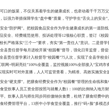
可口的饭菜，不仅关系着学生的健康成长，也牵动着千千万万父
，以强力举措保障学生“盘中餐”质量，守护学生“舌尖上的安全”
安全“防护网”。把校园食品安全作为学生健康成长的第一道防
食品安全、经费规范使用、投诉处理等12项核心职责，签订《校
校长严格落实“三个一”要求，夯实“第一责任人”意识。二是督学
全县责任督学每月进校开展“校园餐”督导，强化日常监督，督
，全县责任督学累计入校督导“校园餐”75人次，实现了全县学校
联网+明厨亮灶”100%全覆盖，监控视频100%全部接入“宝鸡
实现实时可对外直播，人人可监管查看，为精准、高效实施安全
安全“硬支撑”。把膳食经费安全作为“校园餐”管理的生命线和集
食堂炊事人员工资全部按照与就餐人数1：100的比例纳入地方
平。炊事人员与师生同步同价缴纳伙食费，杜绝了膳食经费中的
食经费管理平台，13所中小学食堂全覆盖，推行“码+脸”多模