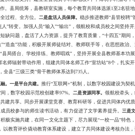
作。县局统筹，县教研室实施，每个教育共同体选派1至2名驻
、全过程、全方位。
稳步推进教师“县管校聘”
二是盘活人员保障。
系统人”转变。加强人员“输入”“输出”，领航校和成员校之间坚
短缺问题，盘活了人力资源，提升了教育质量，“十四五”期间，
血”“造血”功能，积极开展师徒结对、教师联手等，在思想政治
化“县局搭台、学校排练、教师唱戏”，坚持开展全县教师基本功展
挥名师辐射带动作用，组建共同体名师工作“室坊站”8个，扎实
，全县“三级三类”骨干教师体系达到735人。
推行“互联网+”机制，以数字校园建设为契
互融。
一是平台共建。
间，数字校园示范校创建率97%。
领航校牵头，
二是资源同享。
共建共享。同步开展课堂竞赛、教育科研等，促进共同体内优质
、成员校参与的师生读书活动，有力促进了文学素养提升。
三是
积极实施共建，在同一文化主题下，尽力展现“一校一品”特色，“
以教育评价撬动教育体系建设，建立了共同体建设考核办法，
。