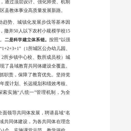
革，通过顶层设计、强化师资、机制
区县教体事业高质量发展新路。
动趋势、城镇化发展步伐等基本因
，撤并50人以下农村小规模学校15
成。
按照“以强
二是科学建立体系链。
+2+3+1”（1所城区公办幼儿园、
校、2所乡镇中心校、数所成员校）城
实现了县域教育共同体建设全覆盖。
抓职责，保障了教育优先。坚持党
年度计划、长远规划和绩效考核、
索实施“八统一”管理机制，为全
全面领导共同体发展，聘请县域“名
县域共同体建设，为各共同体在理念
心1个，实施课堂示范、教学评价、