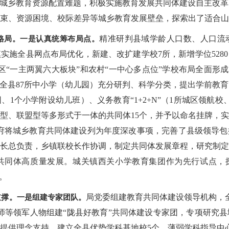
解城乡教育资源配置难题，积极实施教育发展共同体建设自主改
束、资源困境、校际差异等城乡教育发展壁垒，探索出了适合山
精准研判县域学龄人口数、人口流
格局。
一是认真统筹布局点。
施全县网点布局优化，新建、改扩建学校7所，新增学位5280
区“一主两翼六大板块”和农村“一中心多点位”学校布局全面形
全县87所中小学（幼儿园）充分研判、科学分类，提出学前教育“1
、1个小学附设幼儿班）、义务教育“1+2+N”（1所城区领航
型、联盟型等多形式于一体的共同体15个，并予以命名挂牌，
府将城乡教育共同体建设列为年度深改事项，完善了县级领导包
长总负责，乡镇联校长作协调，制定共同体发展章程，研究制定
共同体高质量发展。城关镇西关小学教育集团作为先行试点，探
。
局党委组建教育共同体建设领导机构，
支撑。
一是组建专家团队。
师等领军人物组建“陇县好教育”共同体建设专家团，专项研究
提供理念支持。建立全县优势学科基地校5个，薄弱学科指导中