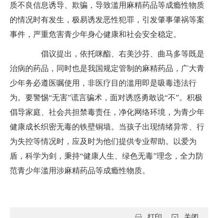
质不良信息诱导、欺骗，导致滥用麻精药品等成瘾性物质
的情况时有发生，极易诱发恶性犯罪，引发肇事肇祸等案
事件，严重危害青少年身心健康和社会安全稳定。
倡议提出，依托咪酯、右美沙芬、曲马多等既是
治病的药品，同时也是我国规定管制的麻精药品，广大青
少年务必遵医嘱使用，非医疗目的滥用即是吸毒违法行
为。要警惕“无害”谎言骗术，面对诱惑勇敢说“不”。积极
倡导家庭、社会共担禁毒责任，净化网络环境，为青少年
健康成长织密无毒的铁壁铜墙。当孩子出现情绪异常、行
为失控等情况时，应及时为他们提供专业帮助。以爱为
盾，科学为剑，秉持“健康人生、绿色无毒”理念，全力防
范青少年滥用涉麻精药品等成瘾性物质。
打印
关闭