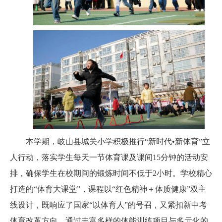
本学期，岐山县城关小学积极推行“新时代•新体育”立
人行动，落实学生每天一节体育课及课间15分钟的活动安
排，确保学生在校期间的锻炼时间不低于2小时。学校精心
打造的“体育大课堂”，课程以“红色精神＋体质健康”双主
线设计，既响应了国家“以体育人”的号召，又紧扣新中考
体育改革方向，通过丰富多样的体能训练项目与多元化的