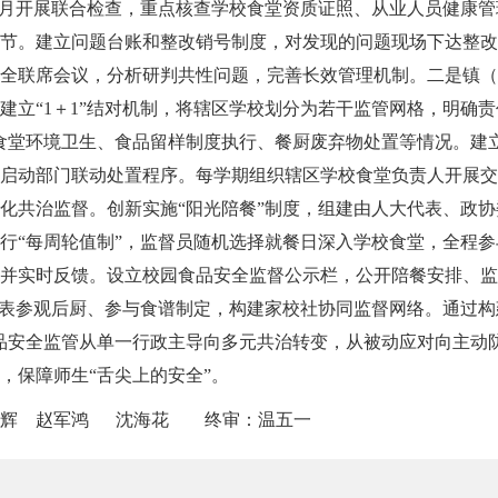
每月开展联合检查，重点核查学校食堂资质证照、从业人员健康
节。建立问题台账和整改销号制度，对发现的问题现场下达整改
全联席会议，分析研判共性问题，完善长效管理机制。二是镇（
建立“1＋1”结对机制，将辖区学校划分为若干监管网格，明确责
食堂环境卫生、食品留样制度执行、餐厨废弃物处置等情况。建立
启动部门联动处置程序。每学期组织辖区学校食堂负责人开展交
化共治监督。创新实施“阳光陪餐”制度，组建由人大代表、政
行“每周轮值制”，监督员随机选择就餐日深入学校食堂，全程
并实时反馈。设立校园食品安全监督公示栏，公开陪餐安排、监
代表参观后厨、参与食谱制定，构建家校社协同监督网络。通过构
品安全监管从单一行政主导向多元共治转变，从被动应对向主动
，保障师生“舌尖上的安全”。
辉 赵军鸿 沈海花 终审：温五一