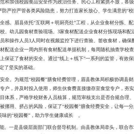
范和加强校园食品安全作为政治任务、民心工程紧抓不放，各级
严防严控严管各类风险隐患，努力打造家长放心、学生满意的“校
全感。眉县依托“互联网＋明厨亮灶”工程，从企业食材分拣、
学校、幼儿园食材查验现场、3家食材配送企业食材分拣现场和配
员和操作人员3人同时在视频监控下进行查验、签收食材，确保
材配送企业一周内所有食材配送单据机制，每周随机抽查学校查
上保证了食材的安全。通过“线上＋线下”一系列的监管，有效保
奠定了坚实的基础。
安全。为规范“校园餐”膳食经费管理，眉县教体局积极协调县财
专户，并及时投入使用，师生伙食费直接缴存至食堂专户，夯实
目体系，严格学校财务人员核算，规范审核支出是否合规合理、
被挪用、挤占的风险，保证了“校园餐”膳食经费安全，让每一分
美味的“校园餐”，助力学生健康成长 。
效能。一是县级层面部门联合督导机制。由县教体局牵头，联合