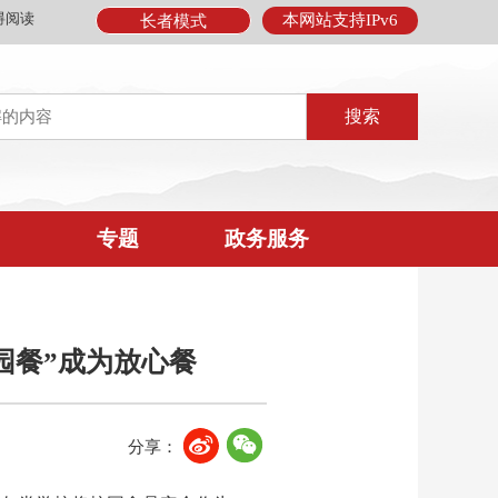
碍阅读
本网站支持IPv6
长者模式
专题
政务服务
园餐”成为放心餐
分享：