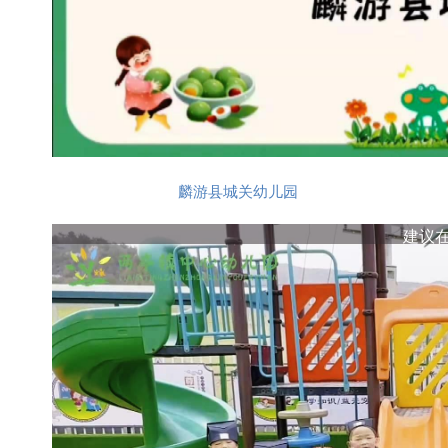
麟游县城关幼儿园